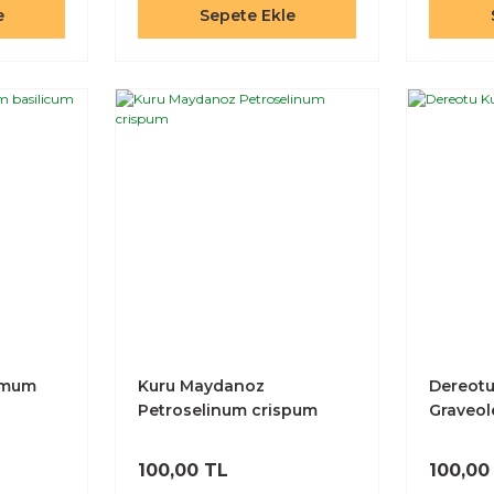
e
Sepete Ekle
imum
Kuru Maydanoz
Dereot
Petroselinum crispum
Graveol
100,00 TL
100,00