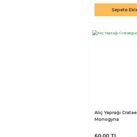
Sepete Ekl
Alıç Yaprağı Crata
Monogyna
60,00 TL