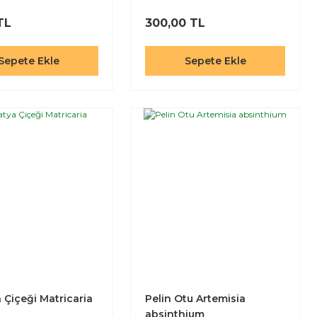
TL
300,00 TL
Sepete Ekle
Sepete Ekle
 Çiçeği Matricaria
Pelin Otu Artemisia
absinthium