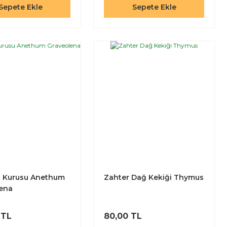
Sepete Ekle
Sepete Ekle
u Kurusu Anethum
Zahter Dağ Kekiği Thymus
ena
 TL
80,00 TL