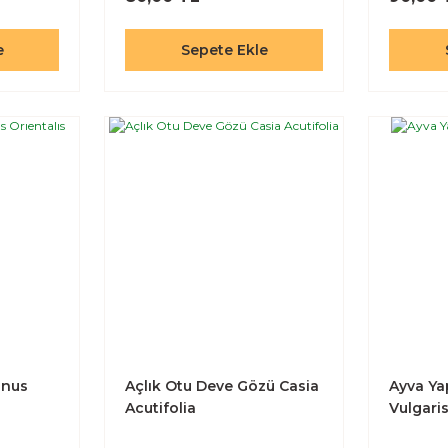
e
Sepete Ekle
anus
Açlık Otu Deve Gözü Casia
Ayva Ya
Acutifolia
Vulgari