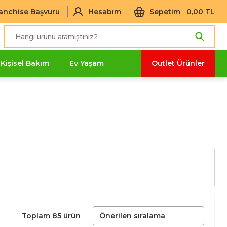
anchise Başvuru
Hesabım
Sepetim
0,00 TL
Kişisel Bakım
Ev Yaşam
Outlet Ürünler
Toplam 85 ürün