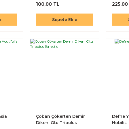
100,00 TL
225,00
e
Sepete Ekle
asia
Çoban Çökerten Demir
Defne Y
Dikeni Otu Tribulus
Nobilis