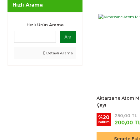
Hızlı Arama
Hızlı Ürün Arama
Ara
Detaylı Arama
Aktarzane Atom Mi
Çayı
250,00 TL
%20
200,00 T
indirim
Sepete Ekl