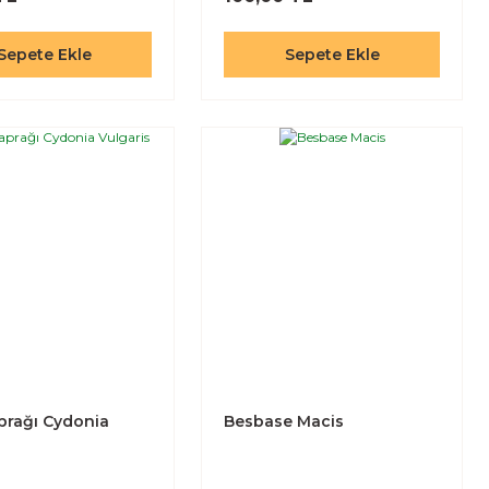
Sepete Ekle
Sepete Ekle
prağı Cydonia
Besbase Macis
s