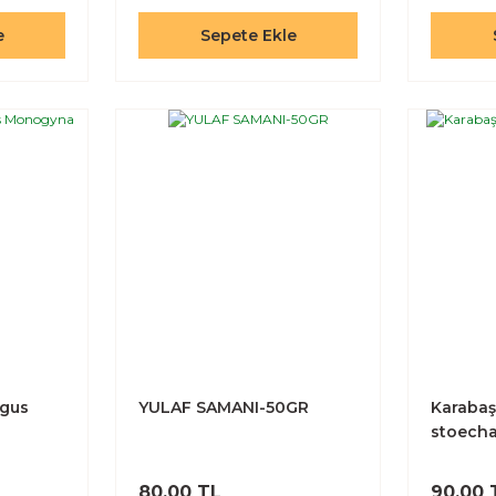
e
Sepete Ekle
egus
YULAF SAMANI-50GR
Karabaş
stoech
80,00 TL
90,00 