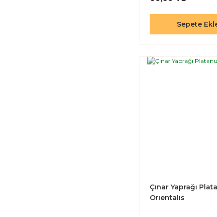
Sepete Ekl
Çınar Yaprağı Plat
Orıentalıs