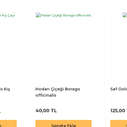
x Kış
Hodan Çiçeği Borago
Saf Ool
officinalis
40,00 TL
125,00
L
e
Sepete Ekle