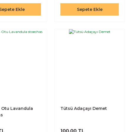
Sepete Ekle
Sepete Ekle
 Otu Lavandula
Tütsü Adaçayı Demet
as
TL
100,00 TL