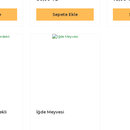
e
Sepete Ekle
kli
İğde Meyvesi