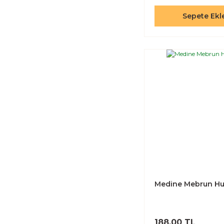
Sepete Ekl
Medine Mebrun H
188,00 TL