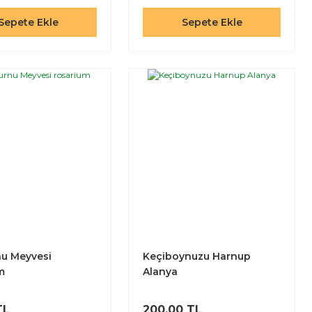
Sepete Ekle
Sepete Ekle
u Meyvesi
Keçiboynuzu Harnup
m
Alanya
TL
200,00 TL