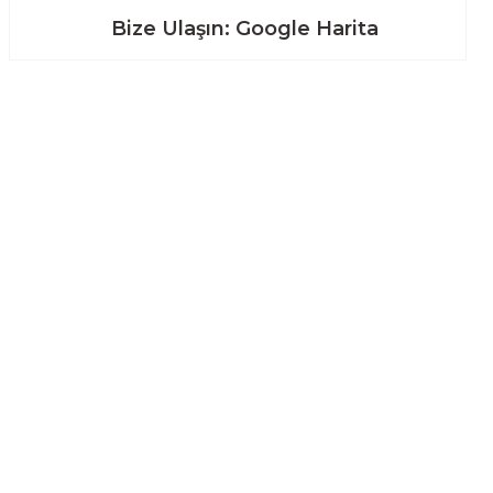
Bize Ulaşın: Google Harita
Alışveriş
Mesafeli Satış Sözleşmesi
Gizlilik ve Güvenlik
İptal İade Koşullari
Kişisel Veriler Politikası