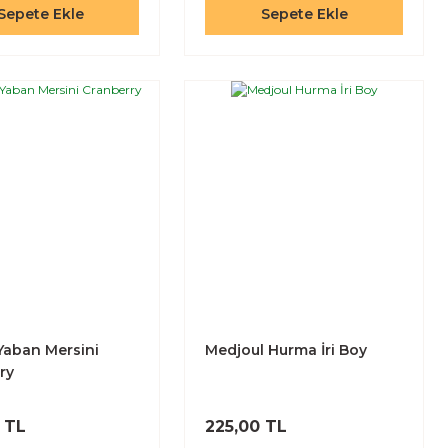
Sepete Ekle
Sepete Ekle
 Yaban Mersini
Medjoul Hurma İri Boy
ry
 TL
225,00 TL