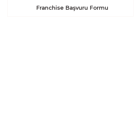
Franchise Başvuru Formu
BİZE ULAŞIN
Üyelik
Süleymanbey Mah. İstanbul Cad. No:93
Yeni Üyelik
Merkez / Yalova
Üye Girişi
0226 800 00 84
aktarzane@gmail.com
Şifremi Unutt