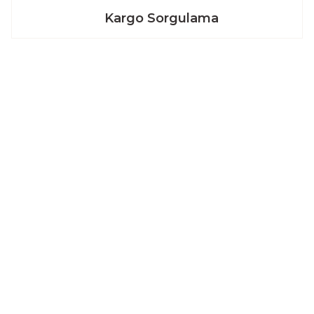
Kargo Sorgulama
Kurumsal
İletişim
Blog
um
İletişim Formu
Havale Bildirim Formu
Kargo Takibi