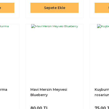
e
Sepete Ekle
urma
Mavi Mersin Meyvesi
Kuşburn
Blueberry
rosariu
80,00 TL
75,00 