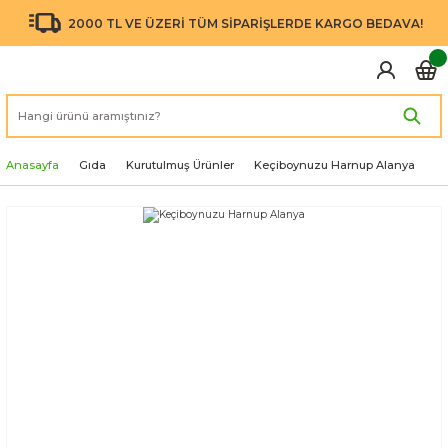
2000 TL VE ÜZERİ TÜM SİPARİŞLERDE KARGO BEDAVA!
Anasayfa
Gıda
Kurutulmuş Ürünler
Keçiboynuzu Harnup Alanya