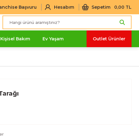
anchise Başvuru
Hesabım
Sepetim
0,00 TL
Kişisel Bakım
Ev Yaşam
Outlet Ürünler
Tarağı
er