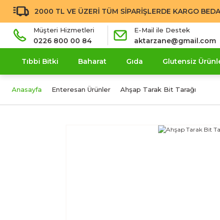
2000 TL VE ÜZERİ TÜM SİPARİŞLERDE KARGO BEDA
Müşteri Hizmetleri
E-Mail ile Destek
0226 800 00 84
aktarzane@gmail.com
Tıbbi Bitki
Baharat
Gıda
Glutensiz Ürünl
Anasayfa
Enteresan Ürünler
Ahşap Tarak Bit Tarağı