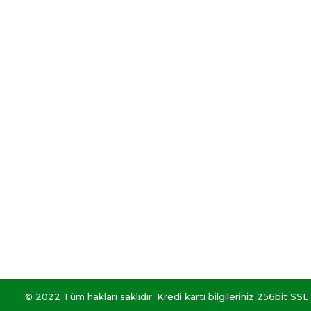
BİZE ULAŞIN
Üyelik
Süleymanbey Mah. İstanbul Cad. No:93
Yeni Üyelik
Merkez / Yalova
Üye Girişi
0226 800 00 84
aktarzane@gmail.com
Şifremi Unutt
© 2022 Tüm hakları saklıdır. Kredi kartı bilgileriniz 256bit SSL 