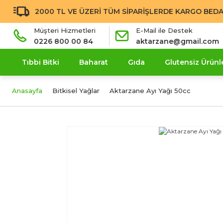
2000 TL VE ÜZERİ TÜM SİPARİŞLERDE KARGO BEDA
Müşteri Hizmetleri
E-Mail ile Destek
0226 800 00 84
aktarzane@gmail.com
Tıbbi Bitki
Baharat
Gıda
Glutensiz Ürünl
Anasayfa
Bitkisel Yağlar
Aktarzane Ayı Yağı 50cc