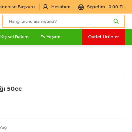
anchise Başvuru
Hesabım
Sepetim
0,00 TL
Kişisel Bakım
Ev Yaşam
Outlet Ürünler
ğı 50cc
Yağ