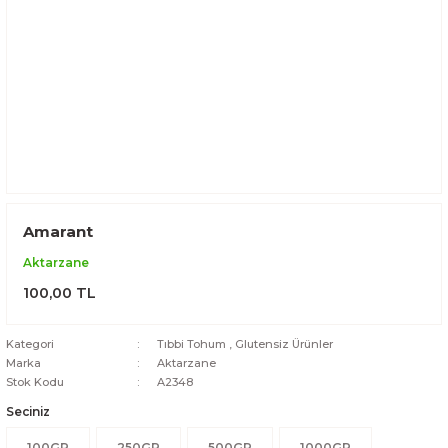
Amarant
Aktarzane
100,00 TL
Kategori
Tıbbi Tohum
,
Glutensiz Ürünler
Marka
Aktarzane
Stok Kodu
A2348
Seciniz
100GR
250GR
500GR
1000GR