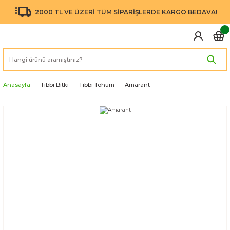
2000 TL VE ÜZERİ TÜM SİPARİŞLERDE KARGO BEDAVA!
Anasayfa
Tıbbi Bitki
Tıbbi Tohum
Amarant