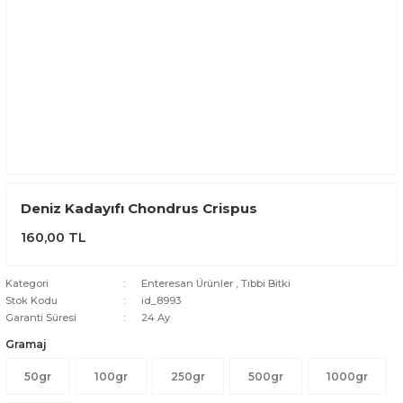
Deniz Kadayıfı Chondrus Crispus
160,00 TL
Kategori
Enteresan Ürünler
,
Tıbbi Bitki
Stok Kodu
id_8993
Garanti Süresi
24 Ay
Gramaj
50gr
100gr
250gr
500gr
1000gr