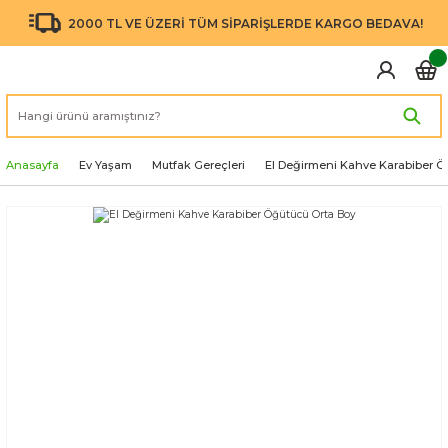
2000 TL VE ÜZERİ TÜM SİPARİŞLERDE KARGO BEDAVA!
Anasayfa
Ev Yaşam
Mutfak Gereçleri
El Değirmeni Kahve Karabiber Ö