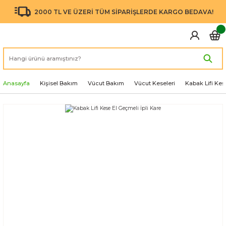
2000 TL VE ÜZERİ TÜM SİPARİŞLERDE KARGO BEDAVA!
Anasayfa
Kişisel Bakım
Vücut Bakım
Vücut Keseleri
Kabak Lifi Kes