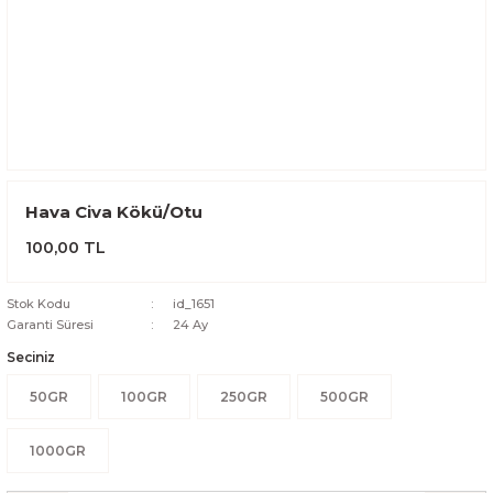
Hava Civa Kökü/Otu
100,00 TL
Stok Kodu
id_1651
Garanti Süresi
24 Ay
Seciniz
50GR
100GR
250GR
500GR
1000GR