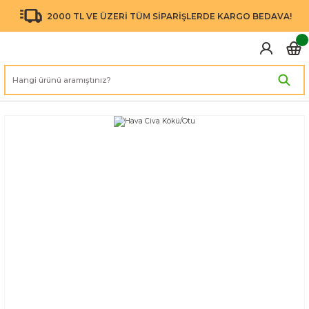
2000 TL VE ÜZERİ TÜM SİPARİŞLERDE KARGO BEDAVA!