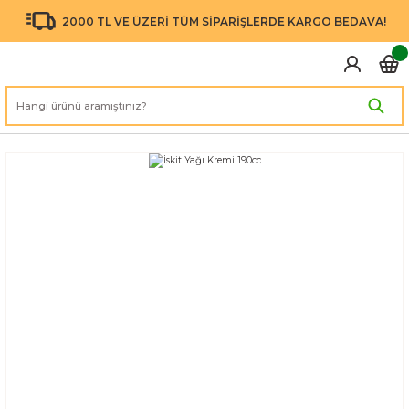
2000 TL VE ÜZERİ TÜM SİPARİŞLERDE KARGO BEDAVA!