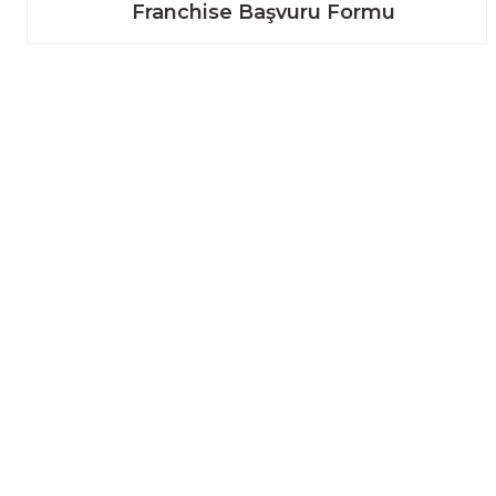
Franchise Başvuru Formu
BİZE ULAŞIN
Üyelik
Süleymanbey Mah. İstanbul Cad. No:93
Yeni Üyelik
Merkez / Yalova
Üye Girişi
0226 800 00 84
aktarzane@gmail.com
Şifremi Unutt