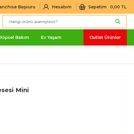
anchise Başvuru
Hesabım
Sepetim
0,00 TL
Kişisel Bakım
Ev Yaşam
Outlet Ürünler
esesi Mini