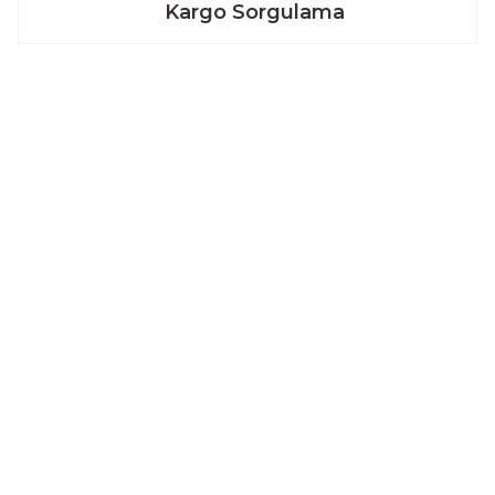
Kargo Sorgulama
Kurumsal
İletişim
Blog
um
İletişim Formu
Havale Bildirim Formu
Kargo Takibi