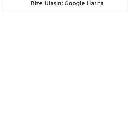
Bize Ulaşın: Google Harita
Alışveriş
Mesafeli Satış Sözleşmesi
Gizlilik ve Güvenlik
İptal İade Koşullari
Kişisel Veriler Politikası