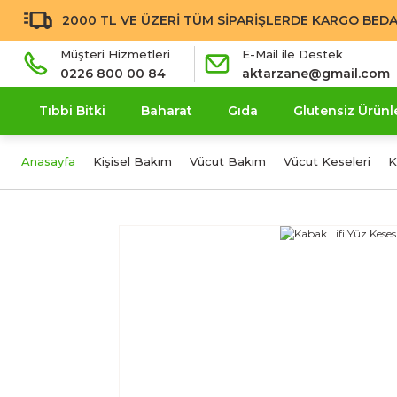
2000 TL VE ÜZERİ TÜM SİPARİŞLERDE KARGO BEDA
Müşteri Hizmetleri
E-Mail ile Destek
0226 800 00 84
aktarzane@gmail.com
Tıbbi Bitki
Baharat
Gıda
Glutensiz Ürünl
Anasayfa
Kişisel Bakım
Vücut Bakım
Vücut Keseleri
K