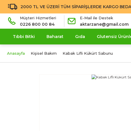
2000 TL VE ÜZERİ TÜM SİPARİŞLERDE KARGO BEDA
Müşteri Hizmetleri
E-Mail ile Destek
0226 800 00 84
aktarzane@gmail.com
Tıbbi Bitki
Baharat
Gıda
Glutensiz Ürünl
Anasayfa
Kişisel Bakım
Kabak Lifli Kükürt Sabunu