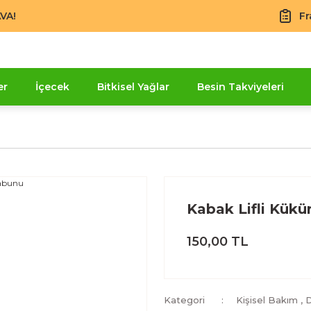
VA!
Fr
er
İçecek
Bitkisel Yağlar
Besin Takviyeleri
Kabak Lifli Kükü
150,00 TL
Kategori
Kişisel Bakım
,
D