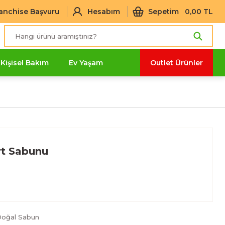
anchise Başvuru
Hesabım
Sepetim
0,00 TL
Kişisel Bakım
Ev Yaşam
Outlet Ürünler
rt Sabunu
oğal Sabun