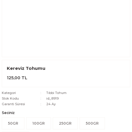
Kereviz Tohumu
125,00 TL
Kategori
Tıbbi Tohum
Stok Kodu
id_8919
Garanti Süresi
24 Ay
Seciniz
50GR
100GR
250GR
500GR