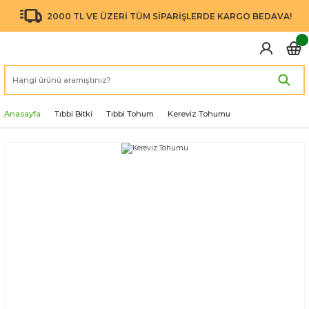
2000 TL VE ÜZERİ TÜM SİPARİŞLERDE KARGO BEDAVA!
Anasayfa
Tıbbi Bitki
Tıbbi Tohum
Kereviz Tohumu