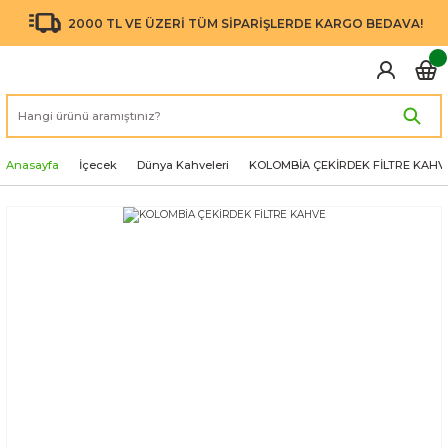
2000 TL VE ÜZERİ TÜM SİPARİŞLERDE KARGO BEDAVA!
Anasayfa
İçecek
Dünya Kahveleri
KOLOMBİA ÇEKİRDEK FİLTRE KAHV