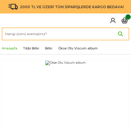
2000 TL VE ÜZERİ TÜM SİPARİŞLERDE KARGO BEDAVA!
Anasayfa
Tıbbi Bitki
Bitki
Ökse Otu Viscum album