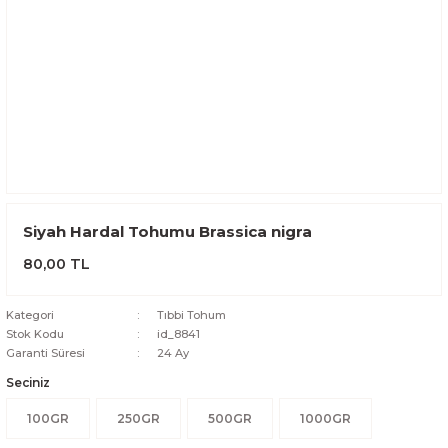
Siyah Hardal Tohumu Brassica nigra
80,00 TL
Kategori
Tıbbi Tohum
Stok Kodu
id_8841
Garanti Süresi
24 Ay
Seciniz
100GR
250GR
500GR
1000GR