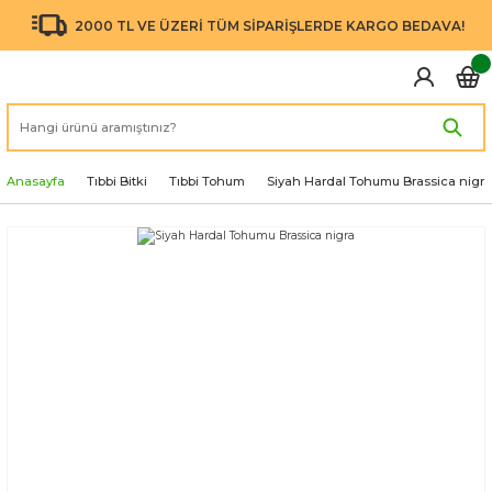
2000 TL VE ÜZERİ TÜM SİPARİŞLERDE KARGO BEDAVA!
Anasayfa
Tıbbi Bitki
Tıbbi Tohum
Siyah Hardal Tohumu Brassica nigra