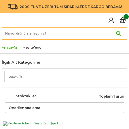
2000 TL VE ÜZERİ TÜM SİPARİŞLERDE KARGO BEDAVA!
Anasayfa
Mecitefendi
İlgili Alt Kategoriler
İçecek
(1)
Stoktakiler
Toplam 1 ürün